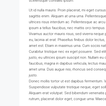
scelerisque convallis ipsum.
Ut id nulla mauris. Proin placerat, mi eget cursus
sagittis enim. Aliquam at urna urna. Pellentesque
ultrices risus interdum ac. Pellentesque ac arcu
ipsum a tellus faucibus, nec mattis orci tempus. Sed
Vivamus auctor mauris risus, sed viverra neque 
eu, lacinia at erat. Phasellus finibus dolor lectus, 
amet est. Etiam in maximus urna. Cum sociis nat
Curabitur tristique nec ex eget posuere. Sed elit 
justo, eu ultrices ipsum suscipit non. Nullam eu 
faucibus, magna in dapibus vehicula, lectus mau
amet urna. Duis augue nisi, rhoncus sed consequa
justo.
Donec mollis tortor ut est dapibus fermentum. Ves
Suspendisse vulputate tristique neque, eget sol
Aliquam erat volutpat. Sed bibendum venenatis pr
rutrum, placerat dolor eget, congue urna. Maece