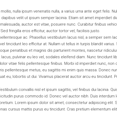
 mollis, nulla ipsum venenatis nulla, a varius urna ante eget felis. N
 dapibus velit ut ipsum semper lacinia. Etiam sit amet imperdiet di
 malesuada, auctor est vitae, posuere nunc. Curabitur finibus vehi
 fringilla eros efficitur, auctor tortor vel, facilisis justo.
pellentesque ac. Phasellus vestibulum lacus nisl, a semper sem la
vel tincidunt leo efficitur at. Nullam ut tellus in turpis blandit varius
oque penatibus et magnis dis parturient montes, nascetur ridicul
lacus, pulvinar eu leo vel, sodales eleifend diam. Nunc tincidunt lib
dolor vitae felis pellentesque finibus. Morbi id imperdiet nunc, no
ris pellentesque metus, eu sagittis mi enim quis massa. Donec nun
t eu, lobortis ut dui. Vivamus placerat auctor arcu eu tincidunt. P
tibulum convallis nisl et ipsum sagittis, vel finibus dui lacinia. 
licitudin purus commodo id. Donec vel auctor nibh. Duis interdum 
etium. Lorem ipsum dolor sit amet, consectetur adipiscing elit. Su
nas cursus mattis purus eu tincidunt. Cras pretium elementum eli