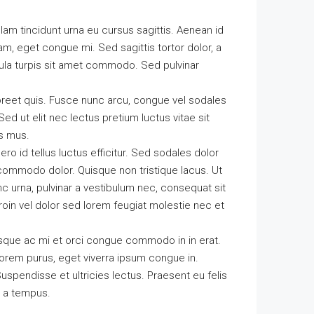
ullam tincidunt urna eu cursus sagittis. Aenean id
am, eget congue mi. Sed sagittis tortor dolor, a
cula turpis sit amet commodo. Sed pulvinar
oreet quis. Fusce nunc arcu, congue vel sodales
. Sed ut elit nec lectus pretium luctus vitae sit
us mus.
ero id tellus luctus efficitur. Sed sodales dolor
n commodo dolor. Quisque non tristique lacus. Ut
c urna, pulvinar a vestibulum nec, consequat sit
roin vel dolor sed lorem feugiat molestie nec et
Quisque ac mi et orci congue commodo in in erat.
lorem purus, eget viverra ipsum congue in.
spendisse et ultricies lectus. Praesent eu felis
t a tempus.