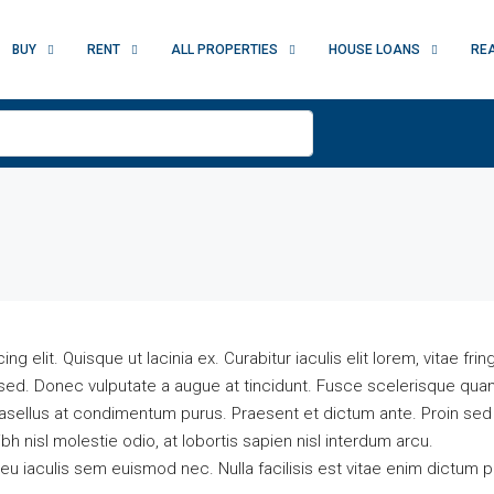
BUY
RENT
ALL PROPERTIES
HOUSE LOANS
RE
elit. Quisque ut lacinia ex. Curabitur iaculis elit lorem, vitae fringi
ed. Donec vulputate a augue at tincidunt. Fusce scelerisque quam
sellus at condimentum purus. Praesent et dictum ante. Proin sed
h nisl molestie odio, at lobortis sapien nisl interdum arcu.
eu iaculis sem euismod nec. Nulla facilisis est vitae enim dictum p