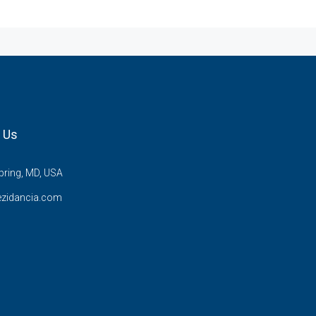
 Us
pring, MD, USA
ezidancia.com